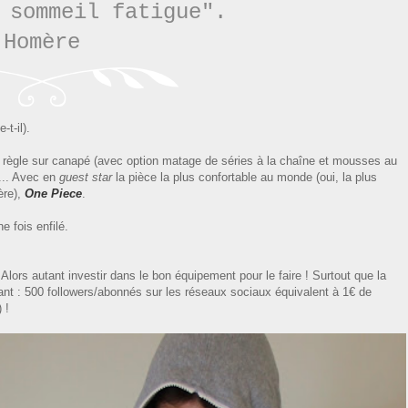
 sommeil fatigue
".
Homère
e-t-
il).
 règle sur canapé
(avec option
matage de séries à la chaîne et
mousses au
e... Avec en
guest star
la p
ièce l
a plus conf
ortable au monde (oui, la plus
ère),
One Piece
.
e fois enfilé.
Alors autant investir dans le bon équipement pour le faire ! Surtout que la
nt : 500 followers/abonnés sur les réseaux sociaux équivalent à 1€ de
) !