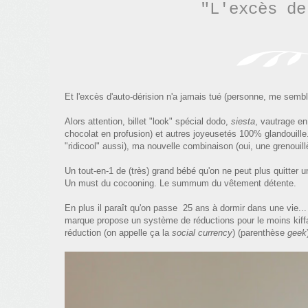
"
L
'excès de
Et l'excès d'
auto-dérision n'
a jamais tué (personne, me sembl
A
lors attention, billet "l
ook"
spéci
al dodo,
siesta
,
vautrage en
chocolat
en p
rofusion)
et autres joyeus
eté
s
100%
glandouill
"ridic
ool"
aussi), ma nouvelle combinaison (oui,
une
grenouill
Un tout-en-1 de (très) grand bébé
qu'on ne peut plus quitter un
Un must du co
coonin
g.
Le summum du vêtement détente.
En plus il paraît qu'on passe 25 ans à dormir dans une vie... 
marque propose un système de réductions pour le moins kiffa
réduction (on appelle ça la
social currency
) (parenthèse
geek