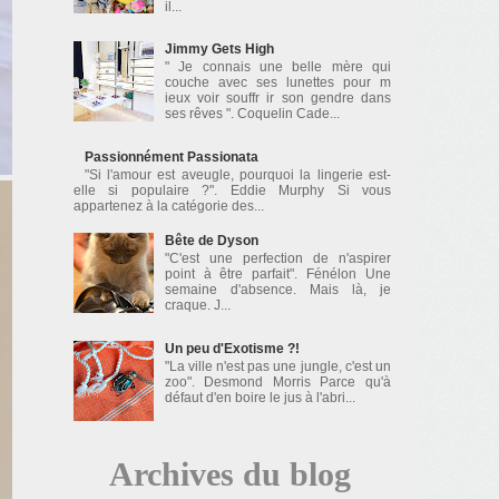
il...
Jimmy Gets High
" Je connais une belle mère qui
couche avec ses lunettes pour m
ieux voir souffr ir son gendre dans
ses rêves ". Coquelin Cade...
Passionnément Passionata
"Si l'amour est aveugle, pourquoi la lingerie est-
elle si populaire ?". Eddie Murphy Si vous
appartenez à la catégorie des...
Bête de Dyson
"C'est une perfection de n'aspirer
point à être parfait". Fénélon Une
semaine d'absence. Mais là, je
craque. J...
Un peu d'Exotisme ?!
"La ville n'est pas une jungle, c'est un
zoo". Desmond Morris Parce qu'à
défaut d'en boire le jus à l'abri...
Archives du blog