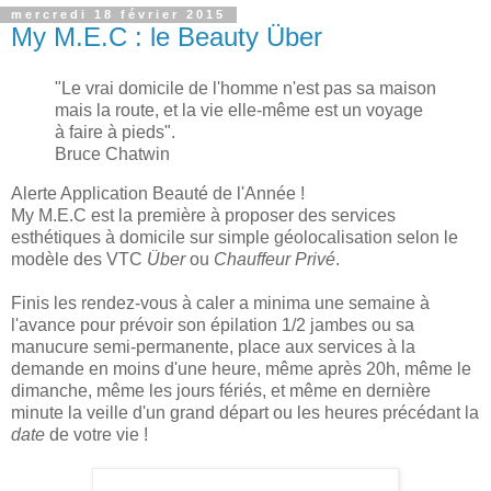
mercredi 18 février 2015
My M.E.C : le Beauty Über
"
L
e
vrai domicile de l'hom
me n'est pas sa maison
mais la route, et la vie elle-même es
t un voyage
à faire à pieds
".
Bruce Chatwin
Alerte Application
Beauté
de l'Année !
My M.E.C est la première
à proposer des services
esthétiques à domicile sur simple géolocalis
ation
selon
le
modèle d
es VTC
Über
ou
Ch
auffeur Privé
.
Finis les rendez-vous à caler a minima une semaine à
l'avance pour prévoir son épilation 1/2 jambes ou sa
manucure semi-permanente, place aux services à la
demande en moins d'une heure, même après 20h, même le
dimanche, même les jours fériés, et même en dernière
minute la veille d'un grand départ ou les heures précédant la
date
de votre vie !