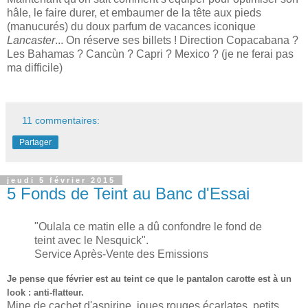
hâle, le faire durer, et embaumer de la tête aux pieds
(manucurés) du doux parfum de vacances iconique
Lancaster
... On réserve ses billets ! Direction Copacabana ?
Les Bahamas ? Cancùn ? Capri ? Mexico ? (je ne ferai pas
ma difficile)
11 commentaires:
Partager
jeudi 5 février 2015
5 Fonds de Teint au Banc d'Essai
"
Oulala ce ma
tin
elle a dû confondre le fond de
teint avec le Nesquick
".
Service Après-Vente de
s Emissions
Je pense que février est au teint ce que le pantalon carotte est à un
look : anti-flatteur.
Mine de cachet d'aspirine, joues rouges écarlates, petits