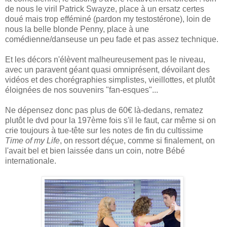
de nous le viril Patrick Swayze, place à un ersatz certes
doué mais trop efféminé (pardon my testostérone), loin de
nous la belle blonde Penny, place à une
comédienne/danseuse un peu fade et pas assez technique.
Et les décors n'élèvent malheureusement pas le niveau,
avec un paravent géant quasi omniprésent, dévoilant des
vidéos et des chorégraphies simplistes, vieillottes, et plutôt
éloignées de nos souvenirs "fan-esques"...
Ne dépensez donc pas plus de 60€ là-dedans, rematez
plutôt le dvd pour la 197ème fois s'il le faut, car même si on
crie toujours à tue-tête sur les notes de fin du cultissime
Time of my Life
, on ressort déçue, comme si finalement, on
l'avait bel et bien laissée dans un coin, notre Bébé
internationale.