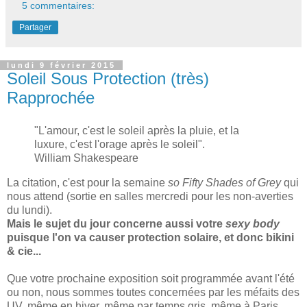
5 commentaires:
Partager
lundi 9 février 2015
Soleil Sous Protection (très)
Rapprochée
"
L
'amour, c'est le soleil après la pluie
, et la
luxure, c'est l'orage après le soleil
".
William Shakespeare
La ci
tation
, c'est pour la semaine
so
Fifty Shades of Grey
qui
nous attend (sortie en salles mercredi pour les non-averties
du
lundi).
Mais le sujet du jour concerne aussi votre
sexy body
puisque l'on va causer protection solaire, et donc bikini
& cie...
Que votre prochaine exposition soit programmée avant l'été
ou non, nous sommes toutes concernées par les méfaits des
UV, même en hiver, même par temps gris, même à Paris