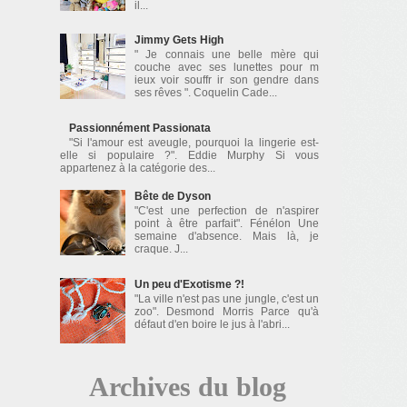
il...
Jimmy Gets High
" Je connais une belle mère qui
couche avec ses lunettes pour m
ieux voir souffr ir son gendre dans
ses rêves ". Coquelin Cade...
Passionnément Passionata
"Si l'amour est aveugle, pourquoi la lingerie est-
elle si populaire ?". Eddie Murphy Si vous
appartenez à la catégorie des...
Bête de Dyson
"C'est une perfection de n'aspirer
point à être parfait". Fénélon Une
semaine d'absence. Mais là, je
craque. J...
Un peu d'Exotisme ?!
"La ville n'est pas une jungle, c'est un
zoo". Desmond Morris Parce qu'à
défaut d'en boire le jus à l'abri...
Archives du blog