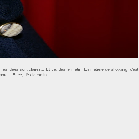
 idées sont claires... Et ce, dès le matin. En matière de shopping, c'est
te... Et ce, dès le matin.