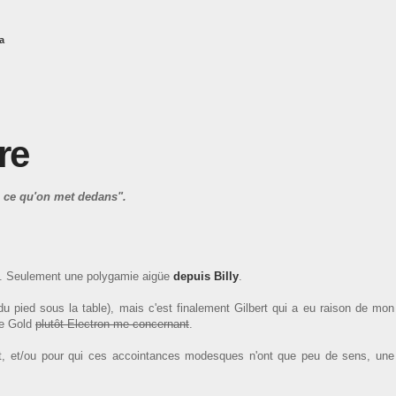
a
re
e ce qu'on met dedans".
er... Seulement une polygamie aigüe
depuis Billy
.
u pied sous la table), mais c'est finalement Gilbert qui a eu raison de mon
te Gold
plutôt Electron me concernant
.
nt, et/ou pour qui ces accointances modesques n'ont que peu de sens, une