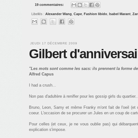
19 commentaires:
Libellés :
Alexander Wang
,
Cape
,
Fashion libido
,
Isabel Marant
,
Zar
JEUDI 17 DÉCEMBRE 2009
Gilbert d'anniversai
"Les mots sont comme les sacs: ils prennent la forme d
Alfred Capus
I had a crush...
Non pas d'adultère à renifler pour les gossip girls du quarti
Bruno, Leon, Samy et même Franky m'ont fait de l'oeil (et d
coeur. L'occasion de se procurer un Jules en un coup de car
Pour celles (et ceux, je ne vous oublie pas) qui débarque
explication s'impose.