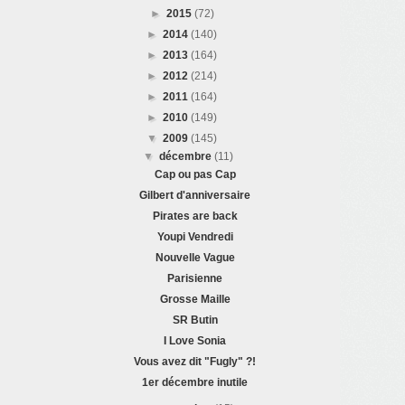
►
2015
(72)
►
2014
(140)
►
2013
(164)
►
2012
(214)
►
2011
(164)
►
2010
(149)
▼
2009
(145)
▼
décembre
(11)
Cap ou pas Cap
Gilbert d'anniversaire
Pirates are back
Youpi Vendredi
Nouvelle Vague
Parisienne
Grosse Maille
SR Butin
I Love Sonia
Vous avez dit "Fugly" ?!
1er décembre inutile