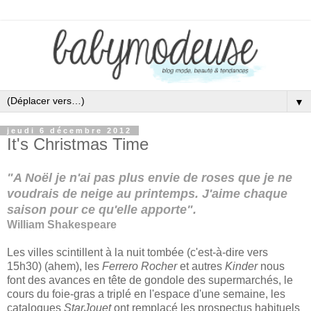
▼
jeudi 6 décembre 2012
It's Christmas Time
"A Noël je n'ai pas plus envie de roses que je ne
voudrais de neige au printemps. J'aime chaque
saison pour ce qu'elle apporte".
William Shakespeare
Les villes scintillent à la nuit tombée (c'est-à-dire vers
15h30) (ahem), les
Ferrero Rocher
et autres
Kinder
nous
font des avances en tête de gondole des supermarchés, le
cours du foie-gras a triplé en l'espace d'une semaine, les
catalogues
StarJouet
ont remplacé les prospectus habituels