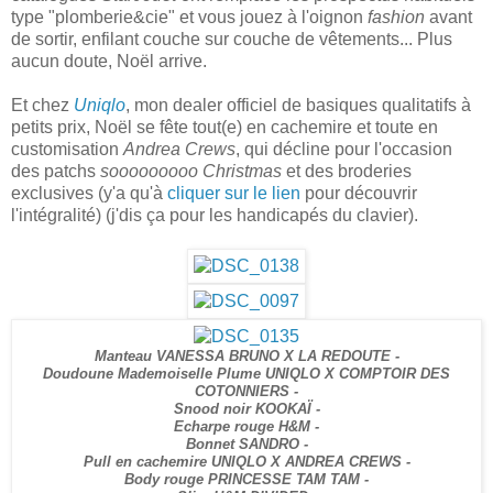
type "plomberie&cie" et vous jouez à l'oignon
fashion
avant
de sortir, enfilant couche sur couche de vêtements... Plus
aucun doute, Noël arrive.
Et chez
Uniqlo
, mon dealer officiel de basiques qualitatifs à
petits prix, Noël se fête tout(e) en cachemire et toute en
customisation
Andrea Crews
, qui décline pour l'occasion
des patchs
sooooooooo Christmas
et des broderies
exclusives (y'a qu'à
cliquer sur le lien
pour découvrir
l'intégralité) (j'dis ça pour les handicapés du clavier).
Manteau VANESSA BRUNO X LA REDOUTE -
Doudoune Mademoiselle Plume UNIQLO X COMPTOIR DES
COTONNIERS -
Snood noir KOOKAÏ -
Echarpe rouge H&M -
Bonnet SANDRO -
Pull en cachemire UNIQLO X ANDREA CREWS -
Body rouge PRINCESSE TAM TAM -