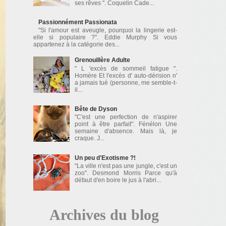
ses rêves ". Coquelin Cade...
Passionnément Passionata
"Si l'amour est aveugle, pourquoi la lingerie est-
elle si populaire ?". Eddie Murphy Si vous
appartenez à la catégorie des...
Grenouillère Adulte
" L 'excès de sommeil fatigue ".
Homère Et l'excès d' auto-dérision n'
a jamais tué (personne, me semble-t-
il...
Bête de Dyson
"C'est une perfection de n'aspirer
point à être parfait". Fénélon Une
semaine d'absence. Mais là, je
craque. J...
Un peu d'Exotisme ?!
"La ville n'est pas une jungle, c'est un
zoo". Desmond Morris Parce qu'à
défaut d'en boire le jus à l'abri...
Archives du blog