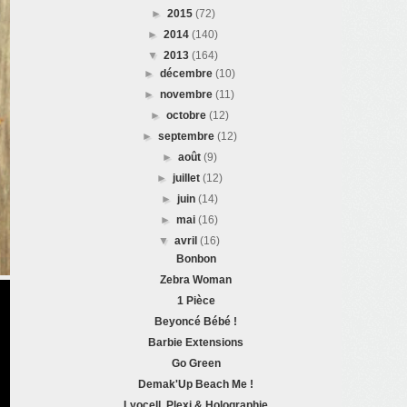
►
2015
(72)
►
2014
(140)
▼
2013
(164)
►
décembre
(10)
►
novembre
(11)
►
octobre
(12)
►
septembre
(12)
►
août
(9)
►
juillet
(12)
►
juin
(14)
►
mai
(16)
▼
avril
(16)
Bonbon
Zebra Woman
1 Pièce
Beyoncé Bébé !
Barbie Extensions
Go Green
Demak'Up Beach Me !
Lyocell, Plexi & Holographie