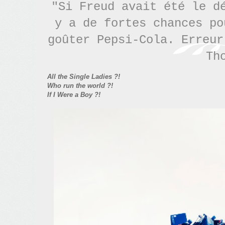
"Si Freud avait été le d
y a de fortes chances po
goûter Pepsi-Cola. Erreu
Th
All the Single Ladies ?!
Who run the world ?!
If I Were a Boy ?!