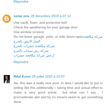
Répondre
some one
28 décembre 2019 à 07:12
Use caulk, foam, and protective belt
Check the weathering for your garage door
Use window screens
Do not leave garage, patio, or side doors open
شركة مكافحة
النمل الابيض بالخرج
شركة مكافحة حشرات بالخرج
شركة رش مبيدات بالخرج
ارخص شركة مكافحة حشرات
Répondre
Rifal Kurni
28 juillet 2020 à 10:07
Aw, this was a really nice post. In idea I would like to put in
writing like this additionally – taking time and actual effort to
make a very good article… but what can I say… I
procrastinate alot and by no means seem to get something
done.