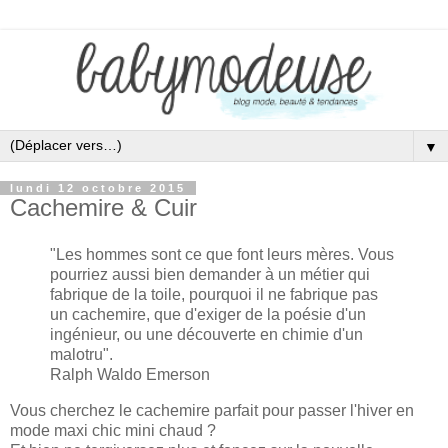
▼
lundi 12 octobre 2015
Cachemire & Cuir
"
Les hommes sont ce que font leurs mères. Vous
pourriez aussi bien demander à un métier
qui
fabrique de la toile, pourquoi il ne fabr
ique pas
un cachemire, que d'exi
ger de la poési
e
d'un
ingénieur
, ou une découverte en chimie d'un
malotru".
Ralph
Waldo Emerson
Vous cherchez le cachemire parfait pour passer l'hiver en
mode maxi chic mini chaud ?