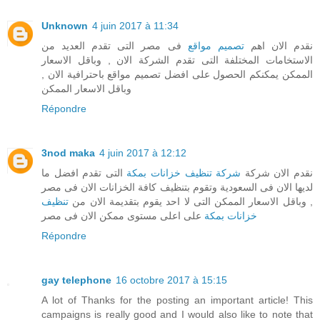
Unknown
4 juin 2017 à 11:34
نقدم الان اهم
تصميم مواقع
فى مصر التى تقدم العديد من
الاستخامات المختلفة التى تقدم الشركة الان , وباقل الاسعار
الممكن يمكنكم الحصول على افضل تصميم مواقع باحترافية الان ,
وباقل الاسعار الممكن
Répondre
3nod maka
4 juin 2017 à 12:12
نقدم الان شركة
شركة تنظيف خزانات بمكة
التى تقدم افضل ما
لديها الان فى السعودية وتقوم بتنظيف كافة الخزانات الان فى مصر
, وباقل الاسعار الممكن التى لا احد يقوم بتقديمة الان من
تنظيف
خزانات بمكة
على اعلى مستوى ممكن الان فى مصر
Répondre
gay telephone
16 octobre 2017 à 15:15
A lot of Thanks for the posting an important article! This
campaigns is really good and I would also like to note that