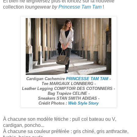
Et bien ne tergiversez plus et foncez sur la nouvelle
collection
loungewear by
Princesse Tam Tam
!
Cardigan Cachemire
PRINCESSE TAM TAM
-
Tee MARGAUX LONNBERG -
Leather Legging COMPTOIR DES COTONNIERS -
Bag Trapèze CELINE -
Sneakers STAN SMITH ADIDAS -
Crédit Photos :
Web Style Story
À chacune son modèle fétiche : pull col bateau ou V,
cardigan, poncho...
À chacune sa couleur préférée : gris chiné, gris anthracite,