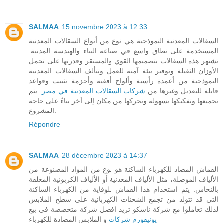
SALMAA
15 novembre 2023 à 12:33
السقالات المعدنية النموذجية هي نوع من أنواع السقالات المعدنية
المستخدمة على نطاق واسع في صناعة البناء والهندسة المدنية.
تشتهر هذه السقالات بتصميمها القوي والمستقر وقدرتها على تحمل
الأوزان الثقيلة وتوفير بيئة آمنة للعمل وتتألف السقالات المعدنية
النموذجية من أعمدة رأسية وألواح أفقية وأحزمة تثبيت وقواعد
قابلة للتعديل وغيرها من
شركات السقالات المعدنية في مصر
. يتم
تجميعها وتفكيكها بسهولة وتحركها من مكان إلى آخر بناءً على حاجة
المشروع.
Répondre
SALMAA
28 décembre 2023 à 14:37
القماش المضاد للكهرباء الساكنة هو نوع من المواد المصنوعة من
الألياف الموصلة، مثل الألياف المعدنية أو الألياف الكربونية المغلفة
بالنحاس. يتم استخدام هذا القماش للوقاية من الكهرباء الساكنة
التي قد تتولد من تجمع الشحنات الكهربائية على سطح الملابس
لذلك تعاملوا مع شركة ناسكو تريد افضل شركة متخصصة في بيع
يونيفورم شركات
و الملابس المضادة للكهرباء