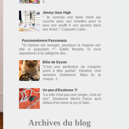
il...
Jimmy Gets High
" Je connais une belle mère qui
couche avec ses lunettes pour m
ieux voir souffr ir son gendre dans
ses rêves ". Coquelin Cade...
Passionnément Passionata
"Si l'amour est aveugle, pourquoi la lingerie est-
elle si populaire ?". Eddie Murphy Si vous
appartenez à la catégorie des...
Bête de Dyson
"C'est une perfection de n'aspirer
point à être parfait". Fénélon Une
semaine d'absence. Mais là, je
craque. J...
Un peu d'Exotisme ?!
"La ville n'est pas une jungle, c'est un
zoo". Desmond Morris Parce qu'à
défaut d'en boire le jus à l'abri...
Archives du blog