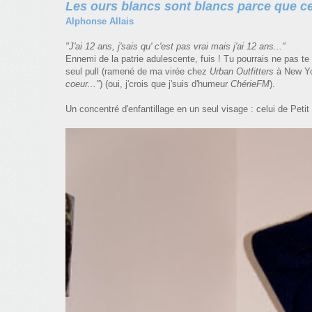
Les ours blancs sont blancs parce que ce
Alphonse Allais
"J'ai 12 ans, j'sais qu' c'est pas vrai mais j'ai 12 ans..."
Ennemi de la patrie adulescente, fuis !
Tu pourrais ne pas te 
seul pull (ramené de ma virée chez
Urban Outfitters
à New Yo
coeur..."
) (oui, j'crois que j'suis d'humeur
ChérieFM
).
Un concentré d'enfantillage en un seul visage : celui de Peti