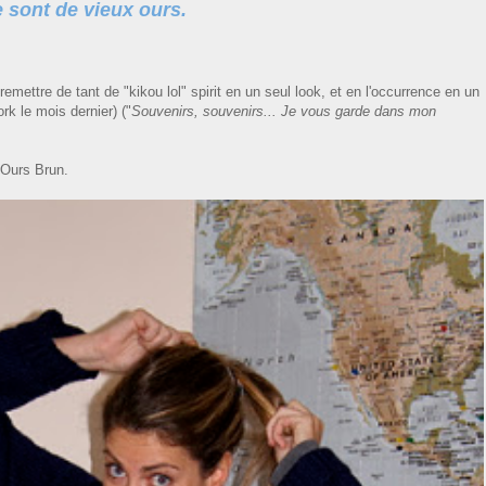
 sont de vieux ours.
remettre de tant de "kikou lol" spirit en un seul look, et en l'occurrence en un
rk le mois dernier) ("
Souvenirs, souvenirs... Je vous garde dans mon
t Ours Brun.