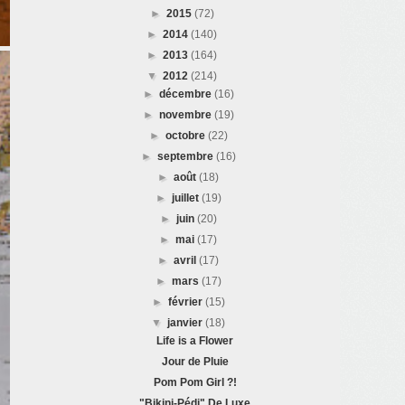
►
2015
(72)
►
2014
(140)
►
2013
(164)
▼
2012
(214)
►
décembre
(16)
►
novembre
(19)
►
octobre
(22)
►
septembre
(16)
►
août
(18)
►
juillet
(19)
►
juin
(20)
►
mai
(17)
►
avril
(17)
►
mars
(17)
►
février
(15)
▼
janvier
(18)
Life is a Flower
Jour de Pluie
Pom Pom Girl ?!
"Bikini-Pédi" De Luxe