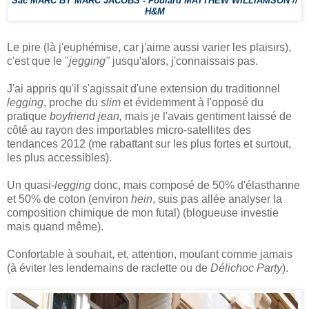
Sac MARC BY MARC JACOBS - Foulard MATTHEW WILLIAMSON //
H&M
Le pire (là j'euphémise, car j'aime aussi varier les plaisirs),
c'est que le "
jegging"
jusqu'alors, j'connaissais pas.
J'ai appris qu'il s'agissait d'une extension du traditionnel
legging
, proche du
slim
et évidemment à l'opposé du
pratique
boyfriend jean,
mais je l'avais gentiment laissé de
côté au rayon des importables micro-satellites des
tendances 2012 (me rabattant sur les plus fortes et surtout,
les plus accessibles).
Un quasi-
legging
donc, mais composé de 50% d'élasthanne
et 50% de coton (environ
hein
, suis pas allée analyser la
composition chimique de mon futal) (blogueuse investie
mais quand même).
Confortable à souhait, et, attention, moulant comme jamais
(à éviter les lendemains de raclette ou de
Délichoc Party
).