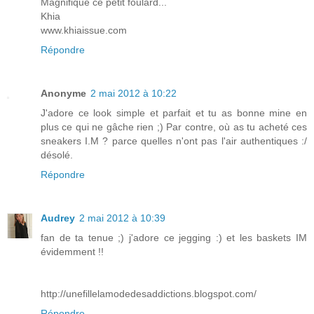
Magnifique ce petit foulard...
Khia
www.khiaissue.com
Répondre
Anonyme
2 mai 2012 à 10:22
J'adore ce look simple et parfait et tu as bonne mine en
plus ce qui ne gâche rien ;) Par contre, où as tu acheté ces
sneakers I.M ? parce quelles n'ont pas l'air authentiques :/
désolé.
Répondre
Audrey
2 mai 2012 à 10:39
fan de ta tenue ;) j'adore ce jegging :) et les baskets IM
évidemment !!
http://unefillelamodedesaddictions.blogspot.com/
Répondre