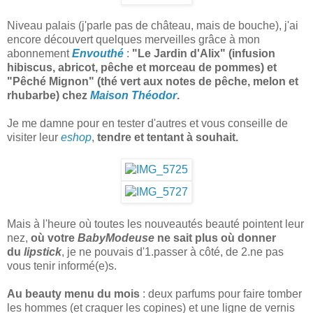
Niveau palais (j'parle pas de château, mais de bouche), j'ai
encore découvert quelques merveilles grâce à mon
abonnement
Envouthé
:
"Le Jardin d'Alix" (infusion
hibiscus, abricot, pêche et morceau de pommes) et
"Pêché Mignon" (thé vert aux notes de pêche, melon et
rhubarbe) chez
Maison Théodor
.
Je me damne pour en tester d'autres et vous conseille de
visiter leur
eshop
,
tendre et tentant à souhait.
Mais à l'heure où toutes les nouveautés beauté pointent leur
nez,
où votre
BabyModeuse
ne sait plus où donner
du
lipstick
, je ne pouvais d'1.passer à côté, de 2.ne pas
vous tenir informé(e)s.
Au beauty menu du mois
: deux parfums pour faire tomber
les hommes (et craquer les copines) et une ligne de vernis