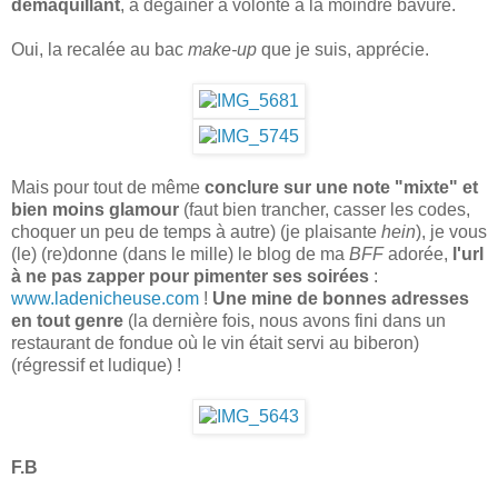
démaquillant
, à dégainer à volonté à la moindre bavure.
Oui, la recalée au bac
make-up
que je suis, apprécie.
Mais pour tout de même
conclure sur une note "mixte" et
bien moins glamour
(faut bien trancher, casser les codes,
choquer un peu de temps à autre) (je plaisante
hein
), je vous
(le) (re)donne (dans le mille) le blog de ma
BFF
adorée,
l'url
à ne pas zapper pour pimenter ses soirées
:
www.ladenicheuse.com
!
Une mine de bonnes adresses
en tout genre
(la dernière fois, nous avons fini dans un
restaurant de fondue où le vin était servi au biberon)
(régressif et ludique) !
F.B