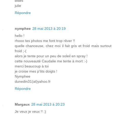
bises
julie
Répondre
nymphee
28 mai 2013 à 20:19
hello !
rhooo tes photos me font trop rêver !!
quelle chanceuse, chez moi il fait gris et froid mais surtout
froid ;-(
alors je tente pour un peu de soleil en spray !
cette nouveauté Caudalie me tente à mort :-)
merci beaucoup à toi
je croise mes p'tits doigts !
Nymphee
dunedin31(at)yahoo.fr
Répondre
Margaux
28 mai 2013 à 20:23
Je veux je veux !! :)