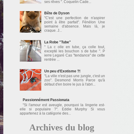
ses rêves ". Coquelin Cade...
Bête de Dyson
"C'est une perfection de n'aspirer
point à être parfait". Fénélon Une
semaine d'absence. Mais là, je
craque. J...
La Robe "Tube"
" La c olle en tube, ça colle tout,
excepté les bouchon s de tube ". P
ierre Legaré Cas "tendance" de cette
rentrée ...
Un peu d'Exotisme ?!
"La ville n'est pas une jungle, c'est un
zoo". Desmond Morris Parce qu'à
défaut d'en boire le jus à l'abri...
Passionnément Passionata
"Si l'amour est aveugle, pourquoi la lingerie est-
elle si populaire ?". Eddie Murphy Si vous
appartenez à la catégorie des...
Archives du blog