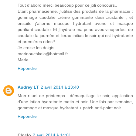
Tout d'abord merci beaucoup pour ce joli concours..
Étant pharmacienne, j'utilise des produits de la pharmacie :
gommage caudalie crème gommante désincrustante ; et
ensuite j'alterne masque hydratant avene et masque
purifiant caudalie. Et j'hydrate ma peau avec vinoperfect de
caudalie la journée et lierac initiac le soir qui est hydratante
et premières rides!!
Je croise les doigts
marinouchkaia@hotmail.fr
Marie
Répondre
Audrey LT
2 avril 2014 à 13:40
Mon rituel de printemps : démaquillage le soir, application
d'une lotion hydratante matin et soir. Une fois par semaine,
gommage et masque hydratant + patch anti-point noir.
Répondre
Cloclo
2 avril 2014 à 14:01