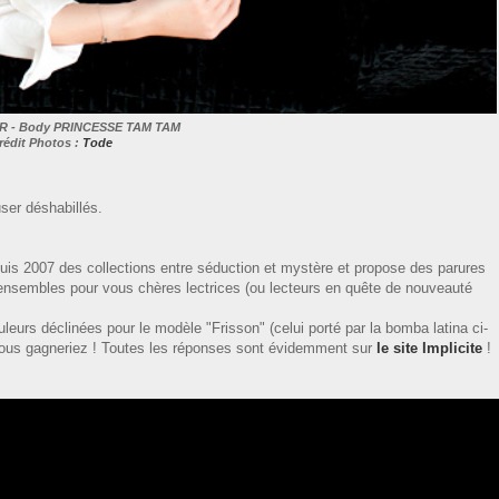
R - Body PRINCESSE TAM TAM
rédit Photos :
Tode
ser déshabillés.
uis 2007 des collections entre séduction et mystère et propose des parures
 3 ensembles pour vous chères lectrices (ou lecteurs en quête de nouveauté
ouleurs déclinées pour le modèle "Frisson" (celui porté par la bomba latina ci-
 vous gagneriez ! Toutes les réponses sont évidemment sur
le site Implicite
!