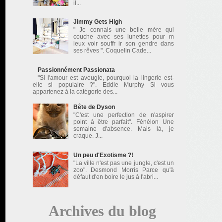
il...
Jimmy Gets High
" Je connais une belle mère qui
couche avec ses lunettes pour m
ieux voir souffr ir son gendre dans
ses rêves ". Coquelin Cade...
Passionnément Passionata
"Si l'amour est aveugle, pourquoi la lingerie est-
elle si populaire ?". Eddie Murphy Si vous
appartenez à la catégorie des...
Bête de Dyson
"C'est une perfection de n'aspirer
point à être parfait". Fénélon Une
semaine d'absence. Mais là, je
craque. J...
Un peu d'Exotisme ?!
"La ville n'est pas une jungle, c'est un
zoo". Desmond Morris Parce qu'à
défaut d'en boire le jus à l'abri...
Archives du blog