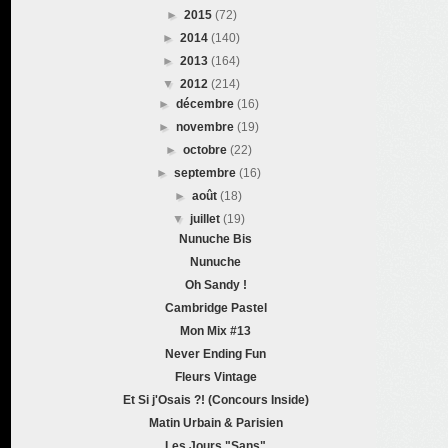
►
2015
(72)
►
2014
(140)
►
2013
(164)
▼
2012
(214)
►
décembre
(16)
►
novembre
(19)
►
octobre
(22)
►
septembre
(16)
►
août
(18)
▼
juillet
(19)
Nunuche Bis
Nunuche
Oh Sandy !
Cambridge Pastel
Mon Mix #13
Never Ending Fun
Fleurs Vintage
Et Si j'Osais ?! (Concours Inside)
Matin Urbain & Parisien
Les Jours "Sans"