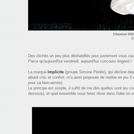
Chemise DIO
C
Des clichés un peu plus déshabillés pour justement vous cau
Parce qu'aujourd'hui vendredi, aujourd'hui concours lingerie !
La marque
Implicite
(groupe Simone Pérèle), qui décline dep
alliant chic et confort, m'a ainsi proposée de mettre en jeu
pour sa bien-aimée).
Le principe est simple, il suffit de me dire quelles sont les c
dessous), et quel ensemble vous ferez rêver dans l'idée où