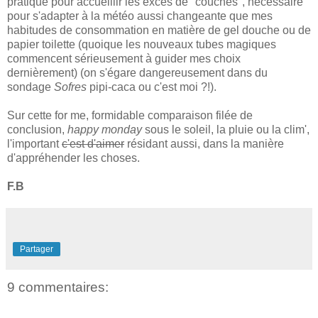
pratique pour accueillir les excès de "couches", nécessaire
pour s'adapter à la météo aussi changeante que mes
habitudes de consommation en matière de gel douche ou de
papier toilette (quoique les nouveaux tubes magiques
commencent sérieusement à guider mes choix
dernièrement) (on s'égare dangereusement dans du
sondage
Sofres
pipi-caca ou c'est moi ?!).
Sur cette for me, formidable comparaison filée de
conclusion,
happy monday
sous le soleil, la pluie ou la clim',
l'important
c'est d'aimer
résidant aussi, dans la manière
d'appréhender les choses.
F.B
Partager
9 commentaires: