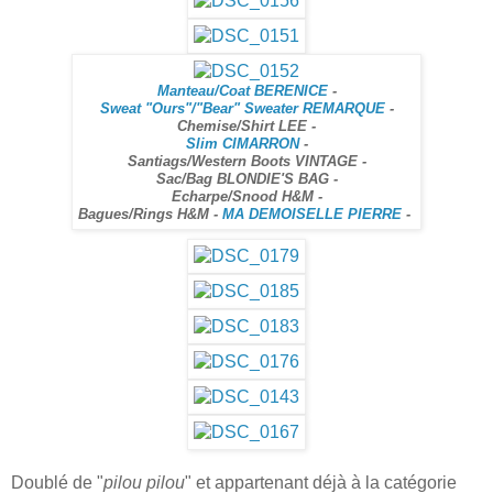
Manteau/Coat BERENICE
-
Sweat "Ours"/"Bear" Sweater REMARQUE
-
Chemise/Shirt LEE -
Slim CIMARRON
-
Santiags/Western Boots VINTAGE -
Sac/Bag BLONDIE'S BAG -
Echarpe/Snood H&M -
Bagues/Rings H&M -
MA DEMOISELLE PIERRE
-
Doublé de "
pilou pilou
" et appartenant déjà à la catégorie