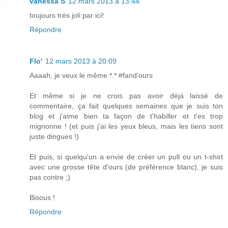
vanessa S
12 mars 2013 à 13:44
toujours très joli par ici!
Répondre
Flo'
12 mars 2013 à 20:09
Aaaah, je veux le même *.* #fand'ours
Et même si je ne crois pas avoir déjà laissé de
commentaire, ça fait quelques semaines que je suis ton
blog et j'aime bien ta façon de t'habiller et t'es trop
mignonne ! (et puis j'ai les yeux bleus, mais les tiens sont
juste dingues !)
Et puis, si quelqu'un a envie de créer un pull ou un t-shirt
avec une grosse tête d'ours (de préférence blanc), je suis
pas contre ;)
Bisous !
Répondre