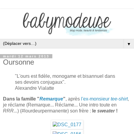
▼
mardi 12 mars 2013
Oursonne
"L'ours est fidèle, monogame et bisannuel dans
ses devoirs conjugaux".
Alexandre Vialatte
Dans la famille "
Remarque
"
, après
l'ex-monsieur
tee-shirt
,
je réclame (Remarque... Réclame... Une intro toute en
RRR...
) (#lourdeurpermanente) son frère :
le
sweater
!