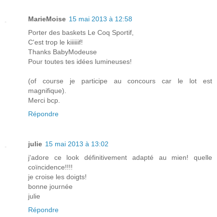
MarieMoise
15 mai 2013 à 12:58
Porter des baskets Le Coq Sportif,
C'est trop le kiiiiiif!
Thanks BabyModeuse
Pour toutes tes idées lumineuses!
(of course je participe au concours car le lot est
magnifique).
Merci bcp.
Répondre
julie
15 mai 2013 à 13:02
j'adore ce look définitivement adapté au mien! quelle
coïncidence!!!!
je croise les doigts!
bonne journée
julie
Répondre