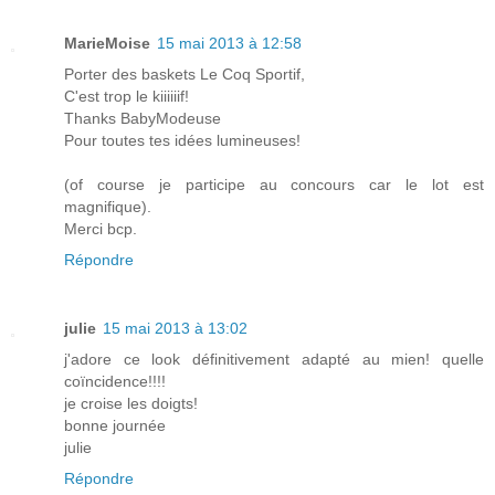
MarieMoise
15 mai 2013 à 12:58
Porter des baskets Le Coq Sportif,
C'est trop le kiiiiiif!
Thanks BabyModeuse
Pour toutes tes idées lumineuses!
(of course je participe au concours car le lot est
magnifique).
Merci bcp.
Répondre
julie
15 mai 2013 à 13:02
j'adore ce look définitivement adapté au mien! quelle
coïncidence!!!!
je croise les doigts!
bonne journée
julie
Répondre