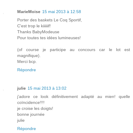
MarieMoise
15 mai 2013 à 12:58
Porter des baskets Le Coq Sportif,
C'est trop le kiiiiiif!
Thanks BabyModeuse
Pour toutes tes idées lumineuses!
(of course je participe au concours car le lot est
magnifique).
Merci bcp.
Répondre
julie
15 mai 2013 à 13:02
j'adore ce look définitivement adapté au mien! quelle
coïncidence!!!!
je croise les doigts!
bonne journée
julie
Répondre