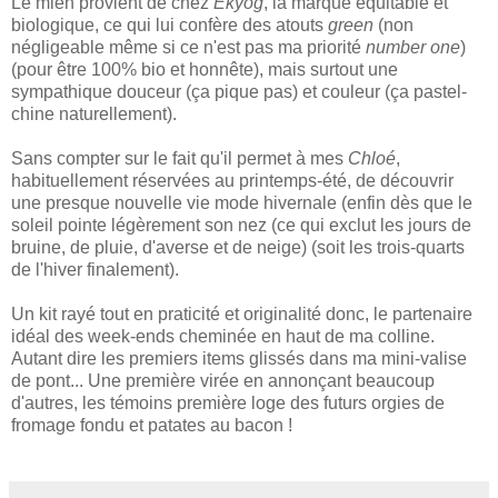
Le mien provient de chez
Ekyog
, la marque équitable et
biologique, ce qui lui confère des atouts
green
(non
négligeable même si ce n'est pas ma priorité
number one
)
(pour être 100% bio et honnête), mais surtout une
sympathique douceur (ça pique pas) et couleur (ça pastel-
chine naturellement).
Sans compter sur le fait qu'il permet à mes
Chloé
,
habituellement réservées au printemps-été, de découvrir
une presque nouvelle vie mode hivernale (enfin dès que le
soleil pointe légèrement son nez (ce qui exclut les jours de
bruine, de pluie, d'averse et de neige) (soit les trois-quarts
de l'hiver finalement).
Un kit rayé tout en praticité et originalité donc, le partenaire
idéal des week-ends cheminée en haut de ma colline.
Autant dire les premiers items glissés dans ma mini-valise
de pont... Une première virée en annonçant beaucoup
d'autres, les témoins première loge des futurs orgies de
fromage fondu et patates au bacon !