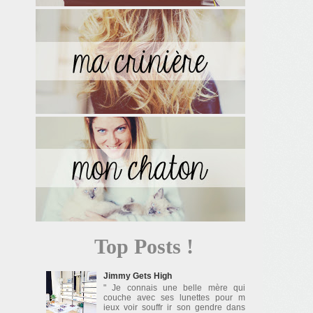
Top Posts !
Jimmy Gets High
" Je connais une belle mère qui
couche avec ses lunettes pour m
ieux voir souffr ir son gendre dans