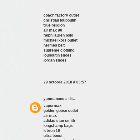
coach factory outlet
christian louboutin
true religion
air max 90
ralph lauren polo
michael kors outlet
hermes belt
supreme clothing
louboutin shoes
jordan shoes
29 octobre 2018 à 03:57
yanmaneee
a dit…
vapormax
golden goose outlet
air max
adidas stan smith
longchamp bags
lebron 16
ultra boost