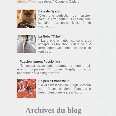
ses rêves ". Coquelin Cade...
Bête de Dyson
"C'est une perfection de n'aspirer
point à être parfait". Fénélon Une
semaine d'absence. Mais là, je
craque. J...
La Robe "Tube"
" La c olle en tube, ça colle tout,
excepté les bouchon s de tube ". P
ierre Legaré Cas "tendance" de cette
rentrée ...
Passionnément Passionata
"Si l'amour est aveugle, pourquoi la lingerie est-
elle si populaire ?". Eddie Murphy Si vous
appartenez à la catégorie des...
Un peu d'Exotisme ?!
"La ville n'est pas une jungle, c'est un
zoo". Desmond Morris Parce qu'à
défaut d'en boire le jus à l'abri...
Archives du blog