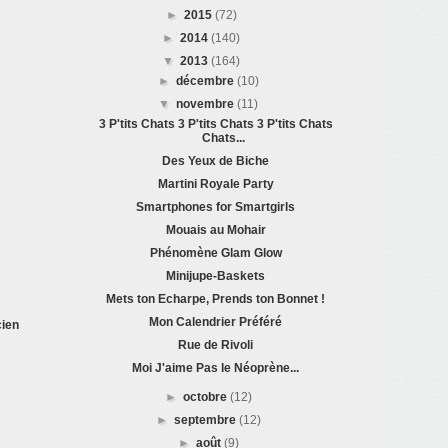
►
2015
(72)
►
2014
(140)
▼
2013
(164)
►
décembre
(10)
▼
novembre
(11)
3 P'tits Chats 3 P'tits Chats 3 P'tits Chats
Chats...
Des Yeux de Biche
Martini Royale Party
Smartphones for Smartgirls
Mouais au Mohair
Phénomène Glam Glow
Minijupe-Baskets
Mets ton Echarpe, Prends ton Bonnet !
Mon Calendrier Préféré
cien
Rue de Rivoli
Moi J'aime Pas le Néoprène...
►
octobre
(12)
►
septembre
(12)
►
août
(9)