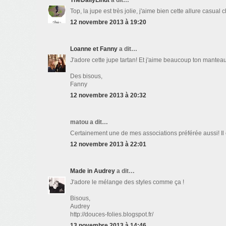
TheDailyLindt
a dit…
Top, la jupe est très jolie, j'aime bien cette allure casual 
12 novembre 2013 à 19:20
Loanne et Fanny
a dit…
J'adore cette jupe tartan! Et j'aime beaucoup ton manteau
Des bisous,
Fanny
12 novembre 2013 à 20:32
matou a dit…
Certainement une de mes associations préférée aussi! Il 
12 novembre 2013 à 22:01
Made in Audrey
a dit…
J'adore le mélange des styles comme ça !
Bisous,
Audrey
http://douces-folies.blogspot.fr/
13 novembre 2013 à 14:46