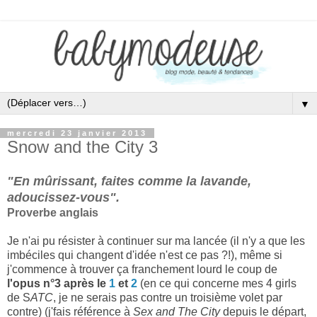
▼
mercredi 23 janvier 2013
Snow and the City 3
"En mûrissant, faites comme la lavande,
adoucissez-vous".
Proverbe anglais
Je n'ai pu résister à continuer sur ma lancée (il n'y a que les
imbéciles qui changent d'idée n'est ce pas ?!), même si
j'commence à trouver ça franchement lourd le coup de
l'opus n°3 après le
1
et
2
(en ce qui concerne mes 4 girls
de S
ATC
, je ne serais pas contre un troisième volet par
contre) (j'fais référence à
Sex and The City
depuis le départ,