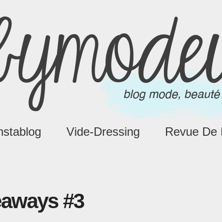
nstablog
Vide-Dressing
Revue De 
eaways #3