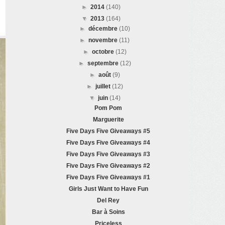
►
2014
(140)
▼
2013
(164)
►
décembre
(10)
►
novembre
(11)
►
octobre
(12)
►
septembre
(12)
►
août
(9)
►
juillet
(12)
▼
juin
(14)
Pom Pom
Marguerite
Five Days Five Giveaways #5
Five Days Five Giveaways #4
Five Days Five Giveaways #3
Five Days Five Giveaways #2
Five Days Five Giveaways #1
Girls Just Want to Have Fun
Del Rey
Bar à Soins
Priceless