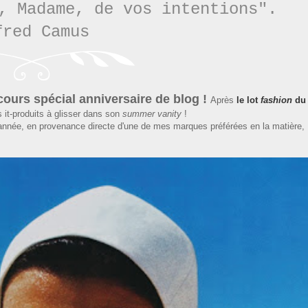
, Madame, de vos intentions
".
fred Camus
cours spécial anniversaire de blog !
Après
le lot
fashion
du
s it-produits à glisser dans son
summer vanity
!
année, en provenance directe d'une de mes marques préférées en la matière,