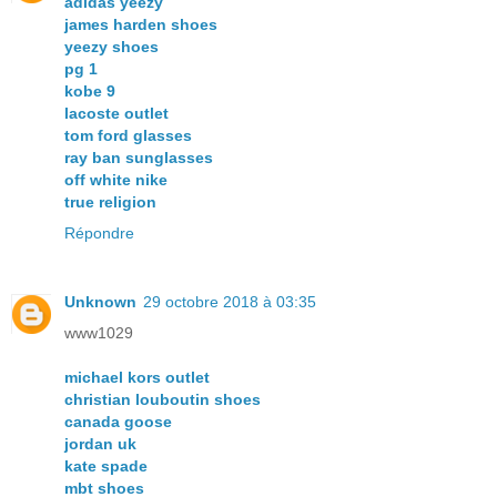
adidas yeezy
james harden shoes
yeezy shoes
pg 1
kobe 9
lacoste outlet
tom ford glasses
ray ban sunglasses
off white nike
true religion
Répondre
Unknown
29 octobre 2018 à 03:35
www1029
michael kors outlet
christian louboutin shoes
canada goose
jordan uk
kate spade
mbt shoes