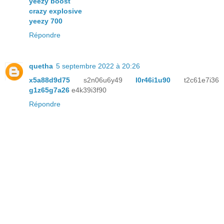
yeezy boost
crazy explosive
yeezy 700
Répondre
quetha
5 septembre 2022 à 20:26
x5a88d9d75
s2n06u6y49
l0r46i1u90
t2c61e7i36
g1z65g7a26
e4k39i3f90
Répondre