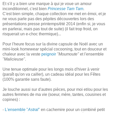
Et s'il y a bien une marque à qui je voue un amour
inconditionnel, c'est bien
Princesse Tam Tam
.
C'est bien simple, chaque collection me met en émoi, et je
ne vous parle pas des pépites découvertes lors des
présentations presse printemps/été 2014 (enfin si, je vous
en parlerai, mais pas tout de suite) (il fait trop froid, on
risquerait un e-choc thermique)...
Pour l'heure focus sur la divine capsule de Noël avec un
mini-look
homewear
spécial cocooning, tout en douceur et
chaleur avec la veste
peignoir
"Moumoute"
et l'ensemble
"Malicieuse"
.
Une tenue optimale pour les longs mois d'hiver à venir
(paraît qu'on va cailler), un cadeau idéal pour les Fêtes
(100% garantie sans faute).
Je louche aussi sur d'autres pièces, pour moi et/ou pour les
autres femmes de ma vie (soeur, mère, tantes, cousines et
copines) :
-
L'ensemble "
Astral
"
en cachemire pour un combiné petit