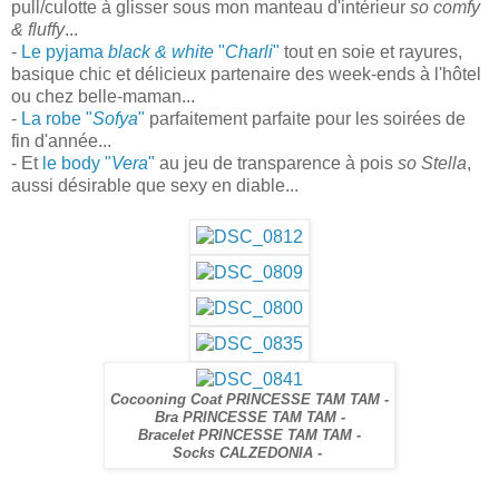
pull/culotte à glisser sous mon manteau d'intérieur
so comfy
& fluffy
...
-
Le pyjama
black & white
"
Charli
"
tout en soie et rayures,
basique chic et délicieux partenaire des week-ends à l'hôtel
ou chez belle-maman...
-
La robe "
Sofya
"
parfaitement parfaite pour les soirées de
fin d'année...
- Et
le body "
Vera
"
au jeu de transparence à pois
so Stella
,
aussi désirable que sexy en diable...
Cocooning Coat PRINCESSE TAM TAM -
Bra PRINCESSE TAM TAM -
Bracelet PRINCESSE TAM TAM -
Socks CALZEDONIA -