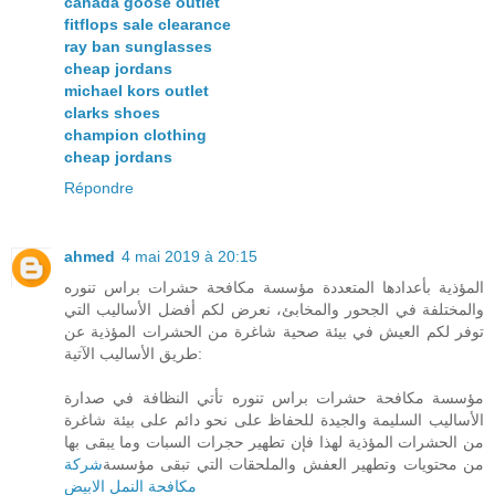
canada goose outlet
fitflops sale clearance
ray ban sunglasses
cheap jordans
michael kors outlet
clarks shoes
champion clothing
cheap jordans
Répondre
ahmed
4 mai 2019 à 20:15
المؤذية بأعدادها المتعددة مؤسسة مكافحة حشرات براس تنوره
والمختلفة في الجحور والمخابئ، نعرض لكم أفضل الأساليب التي
توفر لكم العيش في بيئة صحية شاغرة من الحشرات المؤذية عن
طريق الأساليب الآتية:
مؤسسة مكافحة حشرات براس تنوره تأتي النظافة في صدارة
الأساليب السليمة والجيدة للحفاظ على نحو دائم على بيئة شاغرة
من الحشرات المؤذية لهذا فإن تطهير حجرات السبات وما يبقى بها
من محتويات وتطهير العفش والملحقات التي تبقى مؤسسة
شركة
مكافحة النمل الابيض