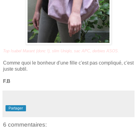
Top
Isabel Marant
(donc !), slim Uniqlo, sac APC, derbies ASOS.
Comme quoi le bonheur d'une fille c'est pas compliqué, c'est
juste subtil.
F.B
Partager
6 commentaires: