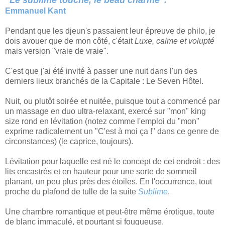
"Le sublime touche, le beau charme".
Emmanuel Kant
Pendant que les djeun's passaient leur épreuve de philo, je
dois avouer que de mon côté, c'était
Luxe, calme et volupté
mais version "vraie de vraie".
C'est que j'ai été invité à passer une nuit dans l'un des
derniers lieux branchés de la Capitale : Le Seven Hôtel.
Nuit, ou plutôt soirée et nuitée, puisque tout a commencé par
un massage en duo ultra-relaxant, exercé sur "mon" king
size rond en lévitation (notez comme l'emploi du "mon"
exprime radicalement un "C'est à moi ça !" dans ce genre de
circonstances) (le caprice, toujours).
Lévitation pour laquelle est né le concept de cet endroit : des
lits encastrés et en hauteur pour une sorte de sommeil
planant, un peu plus près des étoiles. En l'occurrence, tout
proche du plafond de tulle de la suite
Sublime
.
Une chambre romantique et peut-être même érotique, toute
de blanc immaculé, et pourtant si fougueuse.