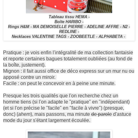
Tableau tissu HEMA -
Boîte HARIBO -
Rings H&M - MA DEMOISELLE PIERRE - ADELINE AFFRE - N2 -
REDLINE -
Necklaces VALENTINE TAGS - ZOOBEETLE - ALPHABETA -
Pratique : je vois enfin l'intégralité de ma collection fantaisie
et reporte certaines bagues totalement oubliées (au fond de
la boîte, justement).
Mignon : il fait aussi office de déco express sur un mur nu ou
apposé contre un miroir.
Facile : on peut le concevoir en à peine une minute.
Presque les trois qualités que l'on recherche chez un
homme tiens (si l'on adapte le "pratique" en "indépendant)
(et si l'on précise le "facile" en "facile à vivre") (presque,
donc) (
ahem
), mais passons, ma minute
de parole
d'astuce
mode du jour s'étant largement écoulée.