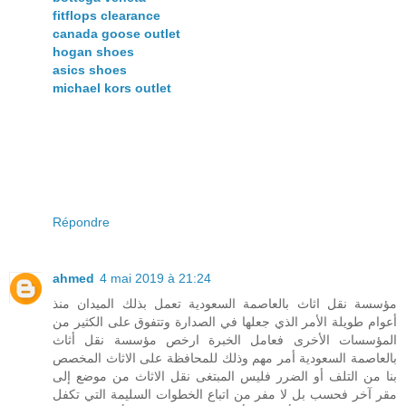
fitflops clearance
canada goose outlet
hogan shoes
asics shoes
michael kors outlet
Répondre
ahmed
4 mai 2019 à 21:24
مؤسسة نقل اثاث بالعاصمة السعودية تعمل بذلك الميدان منذ
أعوام طويلة الأمر الذي جعلها في الصدارة وتتفوق على الكثير من
المؤسسات الأخرى فعامل الخبرة ارخص مؤسسة نقل أثاث
بالعاصمة السعودية أمر مهم وذلك للمحافظة على الاثاث المخصص
بنا من التلف أو الضرر فليس المبتغى نقل الاثاث من موضع إلى
مقر آخر فحسب بل لا مفر من اتباع الخطوات السليمة التي تكفل