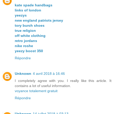
kate spade handbags
links of london
yeezys
new england patriots jersey
tory burch shoes
true religion
off white clothing
retro jordans
nike roshe
yeezy boost 350
Répondre
Unknown
4 avril 2018 à 16:46
I completely agree with you. I really like this article. It
contains a lot of useful information.
voyance totalement gratuit
Répondre
Unknown
14 juillet 2018 à 03:13