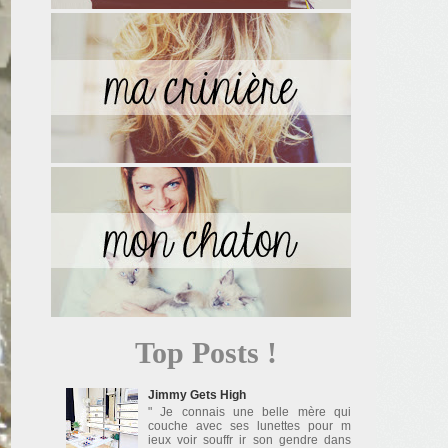
Top Posts !
Jimmy Gets High
" Je connais une belle mère qui
couche avec ses lunettes pour m
ieux voir souffr ir son gendre dans