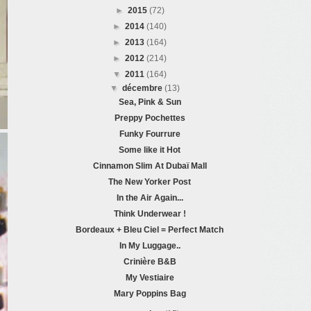
►
2015
(72)
►
2014
(140)
►
2013
(164)
►
2012
(214)
▼
2011
(164)
▼
décembre
(13)
Sea, Pink & Sun
Preppy Pochettes
Funky Fourrure
Some like it Hot
Cinnamon Slim At Dubaï Mall
The New Yorker Post
In the Air Again...
Think Underwear !
Bordeaux + Bleu Ciel = Perfect Match
In My Luggage..
Crinière B&B
My Vestiaire
Mary Poppins Bag