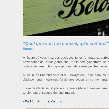
"Quel que soit ton conseil, qu'il soit bref"
Horace
A l'heure où vous lirez ces quelques lignes (et materez surto
provenance de
Dubaï
(notez que j'me la pète globetrotteuse 
la date de péremption, que je vous relate mes pépites new-y
A l'heure de l'instantanéité et du "
always on
", je ne peux me r
déplacements (notez que j'ai de gros soucis en ce moment).
Trève de
blablabla,
et place au visuels (décortiqués en deux p
totalement ensuqués du lundi matin).
- Part 1 : Dining & Visiting