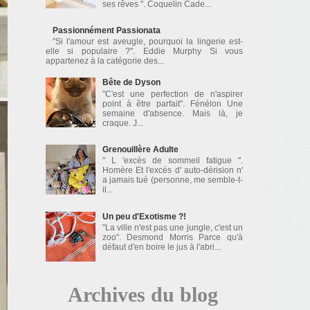
ses rêves ". Coquelin Cade...
Passionnément Passionata
"Si l'amour est aveugle, pourquoi la lingerie est-
elle si populaire ?". Eddie Murphy Si vous
appartenez à la catégorie des...
Bête de Dyson
"C'est une perfection de n'aspirer
point à être parfait". Fénélon Une
semaine d'absence. Mais là, je
craque. J...
Grenouillère Adulte
" L 'excès de sommeil fatigue ".
Homère Et l'excès d' auto-dérision n'
a jamais tué (personne, me semble-t-
il...
Un peu d'Exotisme ?!
"La ville n'est pas une jungle, c'est un
zoo". Desmond Morris Parce qu'à
défaut d'en boire le jus à l'abri...
Archives du blog