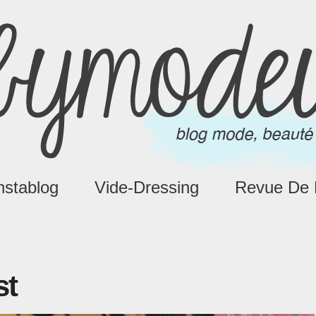
nstablog
Vide-Dressing
Revue De 
st