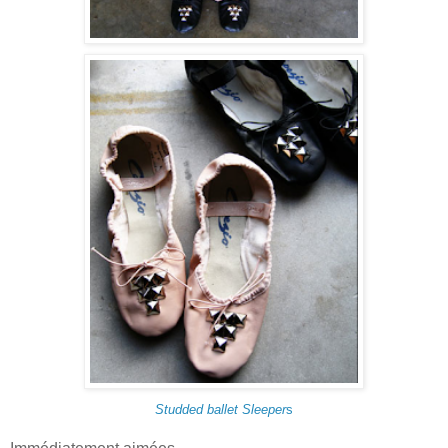
Studded ballet Sleeper
s