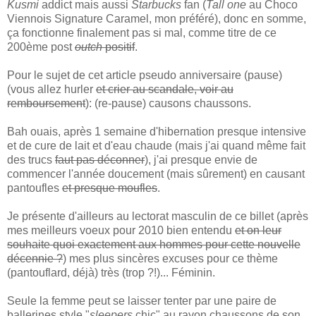
Kusmi
addict mais aussi
Starbucks
fan (
Tall one
au Choco
Viennois Signature Caramel, mon préféré), donc en somme,
ça fonctionne finalement pas si mal, comme titre de ce
200ème post
outch
positif
.
Pour le sujet de cet article pseudo anniversaire (pause)
(vous allez hurler
et crier au scandale, voir au
remboursement
): (re-pause) causons chaussons.
Bah ouais, après 1 semaine d'hibernation presque intensive
et de cure de lait et d'eau chaude (mais j'ai quand même fait
des trucs
faut pas déconner
), j'ai presque envie de
commencer l'année doucement (mais sûrement) en causant
pantoufles
et presque moufles
.
Je présente d'ailleurs au lectorat masculin de ce billet (après
mes meilleurs voeux pour 2010 bien entendu
et on leur
souhaite quoi exactement aux hommes pour cette nouvelle
décennie ?
) mes plus sincères excuses pour ce thème
(pantouflard, déjà) très (trop ?!)... Féminin.
Seule la femme peut se laisser tenter par une paire de
ballerines style "
sleepers
chic" au rayon chaussons de son