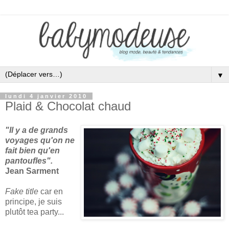
▼
lundi 4 janvier 2010
Plaid & Chocolat chaud
"Il y a de grands
voyages qu'on ne
fait bien qu'en
pantoufles".
Jean Sarment
Fake title
car en
principe, je suis
plutôt tea party...