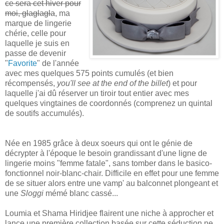
ce sera cet hiver pour
moi, glaglagla
, ma
marque de lingerie
chérie, celle pour
laquelle je suis en
passe de devenir
"
Favorite
" de l'année
avec mes quelques 575 points cumulés (et bien
récompensés,
you'll see at the end of the billet
) et pour
laquelle j'ai dû réserver un tiroir tout entier avec mes
quelques vingtaines de coordonnés (comprenez un quintal
de soutifs accumulés).
Née en 1985 grâce à deux soeurs qui ont le génie de
décrypter à l'époque le besoin grandissant d'une ligne de
lingerie moins "femme fatale", sans tomber dans le basico-
fonctionnel noir-blanc-chair. Difficile en effet pour une femme
de se situer alors entre une vamp' au balconnet plongeant et
une
Sloggi
mémé blanc cassé...
Loumia et Shama Hiridjee flairent une niche à approcher et
lance une première collection basée sur cette séduction ne