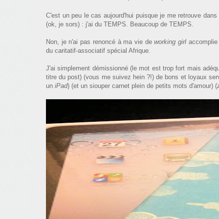
C'est un peu le cas aujourd'hui puisque je me retrouve dans u
(ok, je sors) : j'ai du TEMPS. Beaucoup de TEMPS.
Non, je n'ai pas renoncé à ma vie de
working girl
accomplie 
du caritatif-associatif spécial Afrique.
J'ai simplement démissionné (le mot est trop fort mais adéqu
titre du post) (vous me suivez hein ?!) de bons et loyaux ser
un
iPad
) (et un siouper carnet plein de petits mots d'amour) (