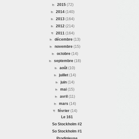
►
2015
(72)
►
2014
(140)
►
2013
(164)
►
2012
(214)
▼
2011
(164)
►
décembre
(13)
►
novembre
(15)
►
octobre
(14)
►
septembre
(18)
►
août
(10)
►
juillet
(14)
►
juin
(14)
►
mai
(15)
►
avril
(11)
►
mars
(14)
▼
février
(14)
Le 161
So Stockholm #2
So Stockholm #1
Prodigieuse