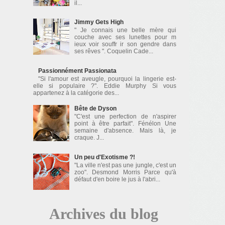
il...
Jimmy Gets High
" Je connais une belle mère qui
couche avec ses lunettes pour m
ieux voir souffr ir son gendre dans
ses rêves ". Coquelin Cade...
Passionnément Passionata
"Si l'amour est aveugle, pourquoi la lingerie est-
elle si populaire ?". Eddie Murphy Si vous
appartenez à la catégorie des...
Bête de Dyson
"C'est une perfection de n'aspirer
point à être parfait". Fénélon Une
semaine d'absence. Mais là, je
craque. J...
Un peu d'Exotisme ?!
"La ville n'est pas une jungle, c'est un
zoo". Desmond Morris Parce qu'à
défaut d'en boire le jus à l'abri...
Archives du blog