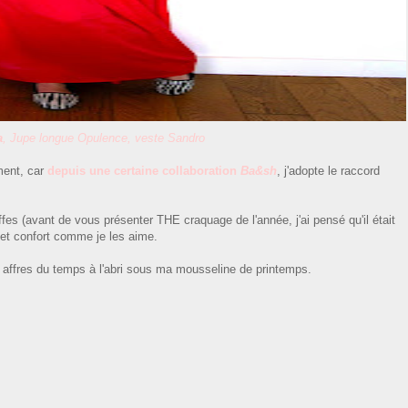
a
, Jupe longue Opulence, veste Sandro
ent, car
depuis une certaine collaboration
Ba&sh
, j'adopte le raccord
ffes (avant de vous présenter THE craquage de l'année, j'ai pensé qu'il était
c et confort comme je les aime.
s affres du temps à l'abri sous ma mousseline de printemps.