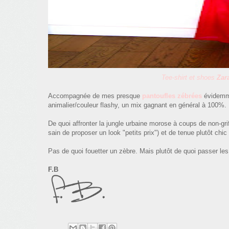
Tee-shirt et shoes
Zar
Accompagnée de mes presque
pantoufles zébrées
évidemm
animalier/couleur flashy, un mix gagnant en général à 100%.
De quoi affronter la jungle urbaine morose à coups de non-gri
sain de proposer un look "petits prix") et de tenue plutôt chi
Pas de quoi fouetter un zèbre. Mais plutôt de quoi passer le
F.B