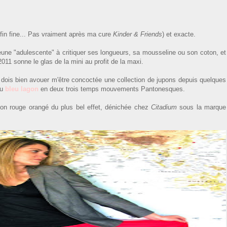
enfin fine... Pas vraiment après ma cure
Kinder & Friends
) et exacte.
eune "adulescente" à critiquer ses longueurs, sa mousseline ou son coton, et
2011 sonne le glas de la mini au profit de la maxi.
 dois bien avouer m'être concoctée une collection de jupons depuis quelques
au
bleu lagon
en deux trois temps mouvements Pantonesques.
ion rouge orangé du plus bel effet, dénichée chez
Citadium
sous la marque