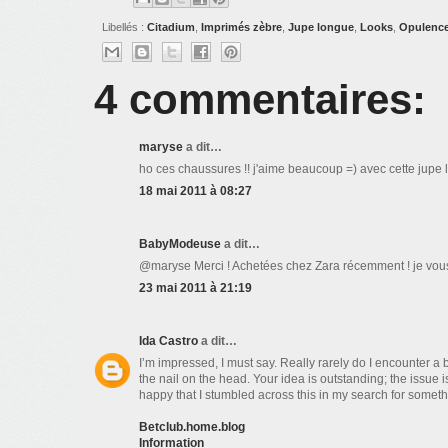
Libellés :
Citadium
,
Imprimés zèbre
,
Jupe longue
,
Looks
,
Opulenc
4 commentaires:
maryse
a dit…
ho ces chaussures !! j'aime beaucoup =) avec cette jupe lo
18 mai 2011 à 08:27
BabyModeuse
a dit…
@maryse Merci ! Achetées chez Zara récemment ! je vous ai
23 mai 2011 à 21:19
Ida Castro
a dit…
I’m impressed, I must say. Really rarely do I encounter a b
the nail on the head. Your idea is outstanding; the issue 
happy that I stumbled across this in my search for somethin
Betclub.home.blog
Information