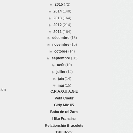
►
2015
(72)
►
2014
(140)
►
2013
(164)
►
2012
(214)
▼
2011
(164)
►
décembre
(13)
►
novembre
(15)
►
octobre
(14)
►
septembre
(18)
►
août
(10)
►
juillet
(14)
►
juin
(14)
▼
mai
(15)
cien
C.R.A.Q.U.A.G.E
Petit Coeur
Girly Mix #5
Baba de toi Zara
I like Francine
Relationship Bracelets
THE Body