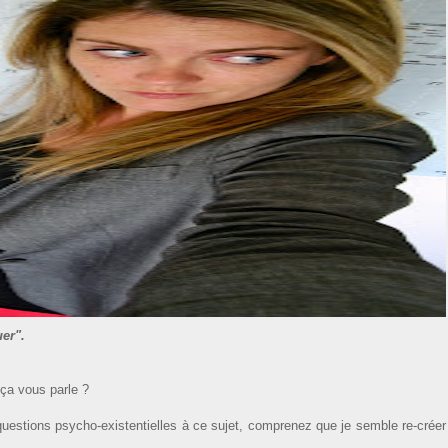
uer".
 ça vous parle ?
stions psycho-existentielles à ce sujet, comprenez que je semble re-créer