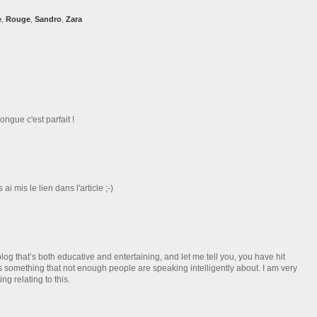
e
,
Rouge
,
Sandro
,
Zara
ngue c'est parfait !
 mis le lien dans l'article ;-)
log that’s both educative and entertaining, and let me tell you, you have hit
is something that not enough people are speaking intelligently about. I am very
g relating to this.