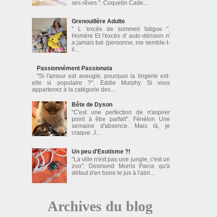
ses rêves ". Coquelin Cade...
Grenouillère Adulte
" L 'excès de sommeil fatigue ".
Homère Et l'excès d' auto-dérision n'
a jamais tué (personne, me semble-t-
il...
Passionnément Passionata
"Si l'amour est aveugle, pourquoi la lingerie est-
elle si populaire ?". Eddie Murphy Si vous
appartenez à la catégorie des...
Bête de Dyson
"C'est une perfection de n'aspirer
point à être parfait". Fénélon Une
semaine d'absence. Mais là, je
craque. J...
Un peu d'Exotisme ?!
"La ville n'est pas une jungle, c'est un
zoo". Desmond Morris Parce qu'à
défaut d'en boire le jus à l'abri...
Archives du blog