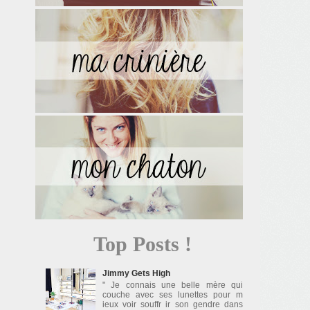
Top Posts !
Jimmy Gets High
" Je connais une belle mère qui
couche avec ses lunettes pour m
ieux voir souffr ir son gendre dans