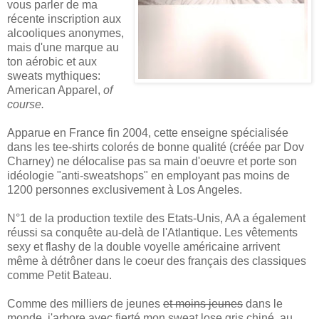
vous parler de ma
récente inscription aux
alcooliques anonymes,
mais d'une marque au
ton aérobic et aux
sweats mythiques:
American Apparel,
of
course.
Apparue en France fin 2004, cette enseigne spécialisée
dans les tee-shirts colorés de bonne qualité (créée par Dov
Charney) ne délocalise pas sa main d'oeuvre et porte son
idéologie "anti-sweatshops" en employant pas moins de
1200 personnes exclusivement à Los Angeles.
N°1 de la production textile des Etats-Unis, AA a également
réussi sa conquête au-delà de l'Atlantique. Les vêtements
sexy et flashy de la double voyelle américaine arrivent
même à détrôner dans le coeur des français des classiques
comme Petit Bateau.
Comme des milliers de jeunes
et moins jeunes
dans le
monde, j'arbore avec fierté mon sweat lose gris chiné, au