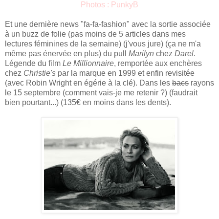
Photos :
PunkyB
Et une dernière news "fa-fa-fashion" avec la sortie associée
à un buzz de folie (pas moins de 5 articles dans mes
lectures féminines de la semaine) (j'vous jure) (ça ne m'a
même pas énervée en plus) du pull
Marilyn
chez
Darel
.
Légende du film
Le Millionnaire
, remportée aux enchères
chez
Christie's
par la marque en 1999 et enfin revisitée
(avec Robin Wright en égérie à la clé). Dans les
bacs
rayons
le 15 septembre (comment vais-je me retenir ?) (faudrait
bien pourtant...) (135€ en moins dans les dents).