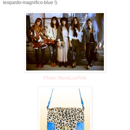
leopardo-magnifico-blue !).
Photo:
MarieLuvPink