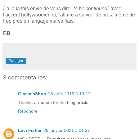
J'ai à la fois envie de vous dire "
to be continued
" avec
l'accent hollywoodien et, "affaire à suivre" de près, même de
trop près en langage marseillais.
F.B
Partager
3 commentaires:
GlassesShop
25 août 2016 à 10:27
Thanks-a-mundo for the blog article.
Répondre
Levi Fisher
25 janvier 2021 à 01:27
WONDERFUL Post.thanks for share..more wait..