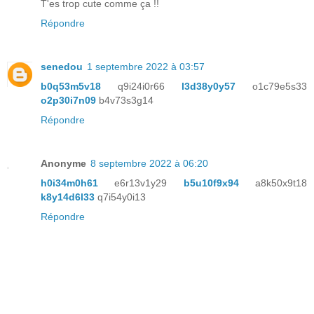
T'es trop cute comme ça !!
Répondre
senedou
1 septembre 2022 à 03:57
b0q53m5v18
q9i24i0r66
l3d38y0y57
o1c79e5s33
o2p30i7n09
b4v73s3g14
Répondre
Anonyme
8 septembre 2022 à 06:20
h0i34m0h61
e6r13v1y29
b5u10f9x94
a8k50x9t18
k8y14d6l33
q7i54y0i13
Répondre