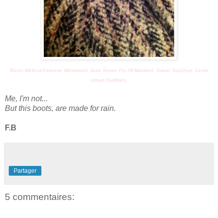
Boots Melissa/Vivienne Westwood, Jean Seven For All Mankind, Sweat TopShop, Veste
Urban Outfitters.
Me, I'm not...
But this boots, are made for rain.
F.B
Partager
5 commentaires: