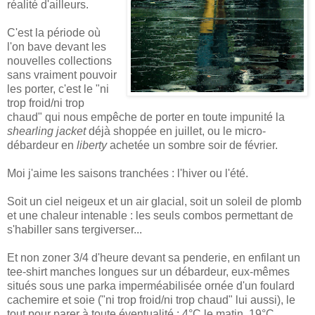
réalité d'ailleurs.
C'est la période où
l'on bave devant les
nouvelles collections
sans vraiment pouvoir
les porter, c'est le "ni
trop froid/ni trop
chaud" qui nous empêche de porter en toute impunité la
shearling jacket
déjà shoppée en juillet, ou le micro-
débardeur en
liberty
achetée un sombre soir de février.
Moi j'aime les saisons tranchées : l'hiver ou l'été.
Soit un ciel neigeux et un air glacial, soit un soleil de plomb
et une chaleur intenable : les seuls combos permettant de
s'habiller sans tergiverser...
Et non zoner 3/4 d'heure devant sa penderie, en enfilant un
tee-shirt manches longues sur un débardeur, eux-mêmes
situés sous une parka imperméabilisée ornée d'un foulard
cachemire et soie ("ni trop froid/ni trop chaud" lui aussi), le
tout pour parer à toute éventualité : 4°C le matin, 19°C