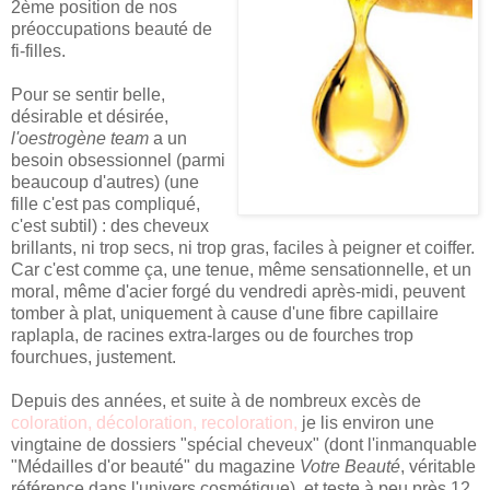
2ème position de nos
préoccupations beauté de
fi-filles.
Pour se sentir belle,
désirable et désirée,
l'oestrogène team
a un
besoin obsessionnel (parmi
beaucoup d'autres) (une
fille c'est pas compliqué,
c'est subtil) : des cheveux
brillants, ni trop secs, ni trop gras, faciles à peigner et coiffer.
Car c'est comme ça, une tenue, même sensationnelle, et un
moral, même d'acier forgé du vendredi après-midi, peuvent
tomber à plat, uniquement à cause d'une fibre capillaire
raplapla, de racines extra-larges ou de fourches trop
fourchues, justement.
Depuis des années, et suite à de nombreux excès de
coloration
,
décoloration
,
recoloration
,
je lis environ une
vingtaine de dossiers "spécial cheveux" (dont l'inmanquable
"Médailles d'or beauté" du magazine
Votre Beauté
, véritable
référence dans l'univers cosmétique), et teste à peu près 12