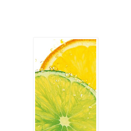
son shampoing, son après-shampoing et son masque soin
dans la même ligne, bien au contraire... Et qu'on pouvait
cumuler les bienfaits et parer aux différentes natures à
problèmes (Fins/épais, Lisse/bouclés, Blond/brun,
Long/cout, Colorés/méchés, etc).