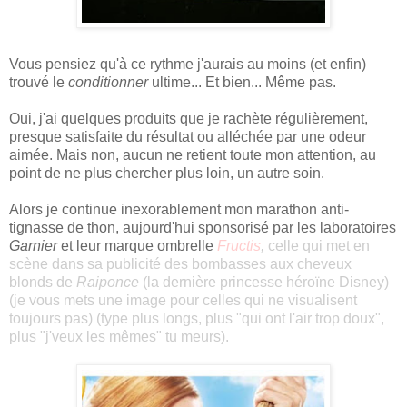
Vous pensiez qu'à ce rythme j'aurais au moins (et enfin)
trouvé le
conditionner
ultime... Et bien... Même pas.
Oui, j'ai quelques produits que je rachète régulièrement,
presque satisfaite du résultat ou alléchée par une odeur
aimée. Mais non, aucun ne retient toute mon attention, au
point de ne plus chercher plus loin, un autre soin.
Alors je continue inexorablement mon marathon anti-
tignasse de thon, aujourd'hui sponsorisé par les laboratoires
Garnier
et leur marque ombrelle
Fructis
,
celle qui met en
scène dans sa publicité des bombasses aux cheveux
blonds de
Raiponce
(la dernière princesse héroïne Disney)
(je vous mets une image pour celles qui ne visualisent
toujours pas) (type plus longs, plus "qui ont l'air trop doux",
plus "j'veux les mêmes" tu meurs).