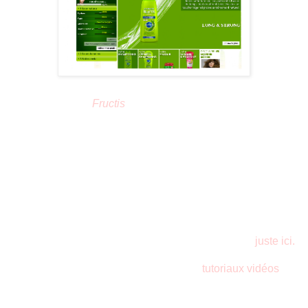
Mon ordonnance
Fructis
est donc la suivante, et ce pour les
15 jours à venir (posologie stricte) :
- Shampoing Long&Strong et Après-Shampoing Hydra Liss
Thermo Actif
- Masque Color Resist
- Soin Lait de brushing express Hydra Liss
- Styling Gel Invisible Extra Fort (qui sera testé par l'Homme)
(z'aime le zel dans mes zeuveux).
A vous de rencontrer Dr Fructis, sans rendez-vous,
juste ici
.
Vous trouverez également de chouettes
tutoriaux vidéos
dévoilant de bons trucs et astuces pour optimiser l'usage de
nos produits capillaires (comme appliquer le soin de bas en