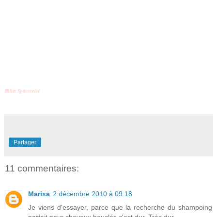
haut, et non le contraire, pratique pourtant communément
pratiquée) en attendant notre c
ompte-rendu à deux voix ...
N'hésitez pas à tenter votre chance pour ce test et ainsi
recevoir votre gamme complète, j'ai hâte de pouvoir
sélectionner ma
beauty partner
du jour !
F.B
Billet Sponsorisé
Partager
11 commentaires:
Marixa
2 décembre 2010 à 09:18
Je viens d'essayer, parce que la recherche du shampoing
parfait pour cheveux bouclés c'est dur. Très dur.